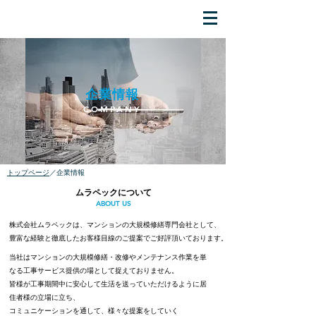
企業情報
COMPANY
​トップページ
／企業情報
ムラペックについて
ABOUT US
株式会社ムラペックは、マンションの大規模修繕専門会社として、
豊富な経験と徹底したお客様目線のご提案でご好評頂いております。
当社は​マンションの大規模修繕・改修やメンテナンス作業を単
なる工事サービス提供の場として捉えておりません。
皆様が工事期間中に安心して生活を送っていただけるように居
住者様の立場に立ち、
コミュニケーションを通して、様々な提案をしていく