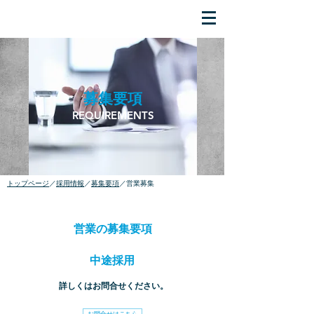
​募集要項
REQUIREMENTS
​トップページ
／
採用情報
／
募集要項
​／営業募集
​営業の募集要項
​中途採用
​詳しくはお問合せください。
お問合せはこちら