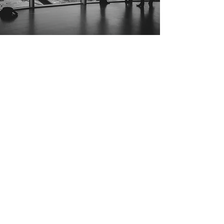
お問い合わせ
CONTACT
マンションの大規模修繕のご相談など、
お困りのことがございましたら、
どうぞお気軽にお問い合わ
せください。
06-4300-3127
✉
メールでのお問い合わせ
​受付時間9:00～18:00 (日・祝除く）
トップページ
企業情報
事業案内
採用情報
お知らせ
​企業理念
​大規模修繕事業
​施工管理
お問合せ
企業概要
工事の流れ
​環境・制度
展望
リノベーション事業
福利厚生
協力会社募集
アクセス
​キャリアステップ
募集要項
​プライバシーポリシー
施工管理募集
営業募集
​エントリー