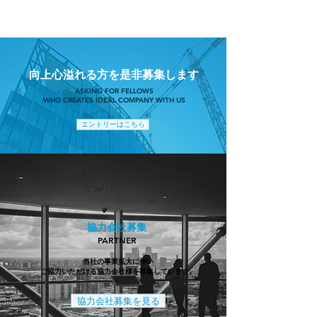
​向上心溢れる方を是非募集します
ASKING FOR FELLOWS
WHO CREATES IDEAL COMPANY WITH US
エントリーはこちら
協力会社募集
PARTNER
当社の事業拡大に伴い
ご協力いただける協力会社様を募集しています。
協力会社募集を見る