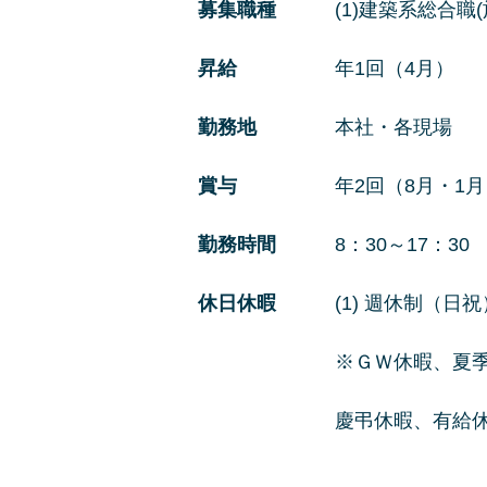
募集職種
(1)建築系総合職
昇給
年1回（4月）
勤務地
本社・各現場
賞与
年2回（8月・1
勤務時間
8：30～17：30
休日休暇
(1) 週休制（日祝
※ＧＷ休暇、夏季休暇
慶弔休暇、有給休暇