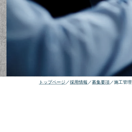
​トップページ
／
採用情報
​／
募集要項
​／施工管