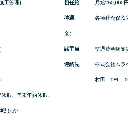
(施工管理)
初任給
月給250,0
待遇
各種社会保険完備
金）
月）
諸手当
交通費全額支
連絡先
株式会社ムラ
）
村田 TEL：06-430
、年末年始休暇、
 ほか