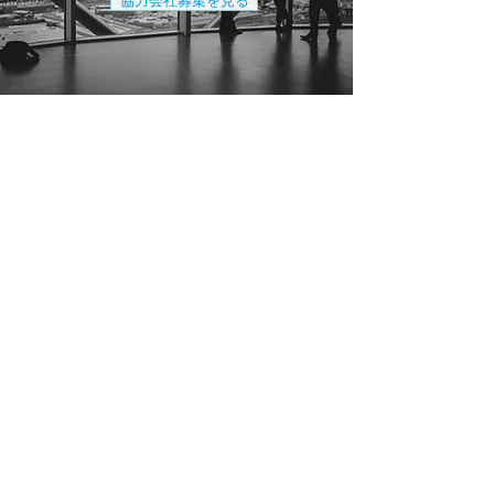
協力会社募集を見る
お問い合わせ
CONTACT
マンションの大規模修繕のご相談など、
お困りのことがございましたら、
どうぞお気軽にお問い合わ
せください。
06-4300-3127
✉
メールでのお問い合わせ
​受付時間9:00～18:00 (日・祝除く）
トップページ
企業情報
事業案内
採用情報
お知らせ
​企業理念
​大規模修繕事業
​施工管理
お問合せ
企業概要
工事の流れ
​環境・制度
展望
リノベーション事業
福利厚生
協力会社募集
アクセス
​キャリアステップ
募集要項
​プライバシーポリシー
施工管理募集
営業募集
​エントリー