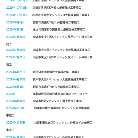
2022年10月17日
大阪市北区Gマンション大規模修繕工事着工
2022年10月16日
京都市伏見区K学校大規模修繕工事着工
2022年10月11日
柏原市法善寺マンションH大規模修繕工事
着工
2022年8月6日
西宮市高座町Nビル外部修繕
工事完工
2022年8月1日
枚方市西禁野O図書館大規模改修工事
着工
2022年7月30日
大阪市東淀川区Sマンション長尺シート張替
工事
完工
2022年7月28日
大阪市中央区Aマンション大規模修繕
工事完工
2022年7月11日
大阪市東淀川区Sマンション長尺シート張替
工事
着工
2022年6月21日
京田辺市商業施設大規模改修工事
着工
2022年6月20日
茨木市天王Kマンション大規模修繕
工事着工
2022年6月6日
西宮市高座町Nビル外部修繕
工事着工
2022年
鹿島建設協同組合連合会に加入いたしました
2022年4月30日
大阪市西区Vマンション屋上防水
工事完工
2022年4月30日
尼崎市武庫之荘本町Hマンション大規模修繕
工
事完工
2022年4月28日
大阪市東住吉区Dマンション外壁タイル修繕工
事完工
2022年4月28日
大阪市西区Sマンション外部改修
工事完工