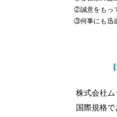
②誠意をもっ
③何事にも迅
​株式会社
国際規格で