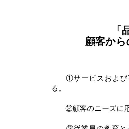
​
顧客から
①サービスおよび事
る。
②顧客のニーズに応え
③従業員の教育と品