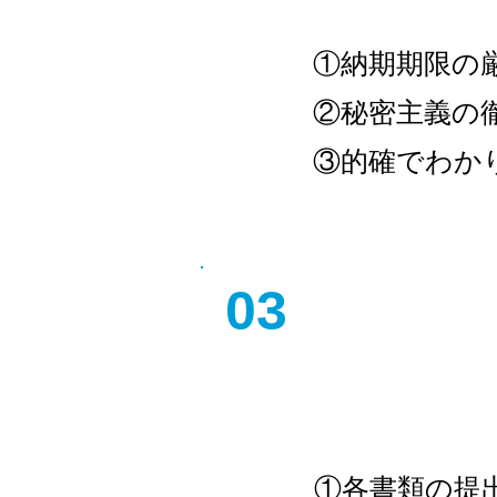
①納期期限の
②秘密主義の
③的確でわか
0
​3
​総務部
①各書類の提