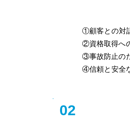
①顧客との対
②資格取得へ
③事故防止の
​④信頼と安
0
​2
企画営