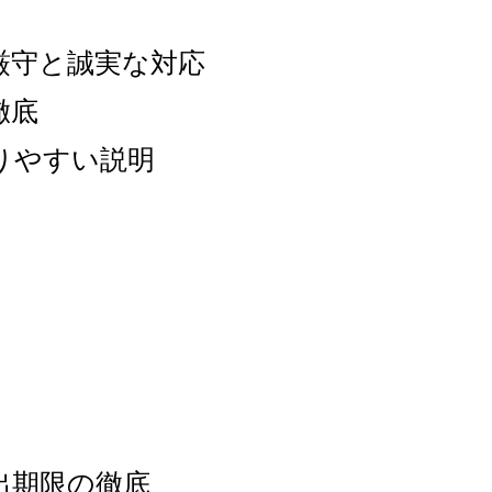
厳守と誠実な対応
徹底
りやすい説明
 品質目標
出期限の徹底