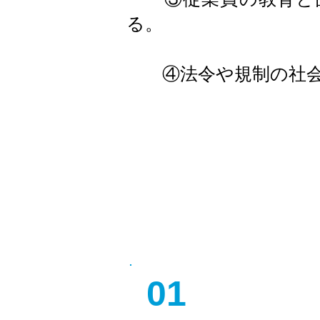
る。
④法令や規制の社会
01
​建装